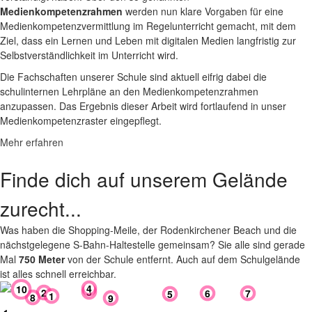
Medienkompetenzrahmen
werden nun klare Vorgaben für eine
Medienkompetenzvermittlung im Regelunterricht gemacht, mit dem
Ziel, dass ein Lernen und Leben mit digitalen Medien langfristig zur
Selbstverständlichkeit im Unterricht wird.
Die Fachschaften unserer Schule sind aktuell eifrig dabei die
schulinternen Lehrpläne an den Medienkompetenzrahmen
anzupassen. Das Ergebnis dieser Arbeit wird fortlaufend in unser
Medienkompetenzraster eingepflegt.
Mehr erfahren
Finde dich auf unserem Gelände
zurecht...
Was haben die Shopping-Meile, der Rodenkirchener Beach und die
nächstgelegene S-Bahn-Haltestelle gemeinsam? Sie alle sind gerade
Mal
750 Meter
von der Schule entfernt. Auch auf dem Schulgelände
ist alles schnell erreichbar.
4
10
3
2
7
6
5
1
8
9
Lehrerparkplatz