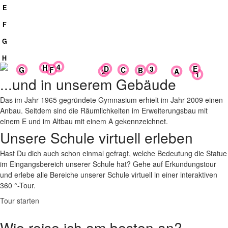
Musik
E
Informatik
F
Kunst
G
Selbstlernzentrum
H
4
H
D
3
E
C
G
F
B
A
2
1
...und in unserem Gebäude
Das im Jahr 1965 gegründete Gymnasium erhielt im Jahr 2009 einen
Anbau. Seitdem sind die Räumlichkeiten im Erweiterungsbau mit
einem E und im Altbau mit einem A gekennzeichnet.
Unsere Schule virtuell erleben
Hast Du dich auch schon einmal gefragt, welche Bedeutung die Statue
im Eingangsbereich unserer Schule hat? Gehe auf Erkundungstour
und erlebe alle Bereiche unserer Schule virtuell in einer interaktiven
360 °-Tour.
Tour starten
Wie reise ich am besten an?