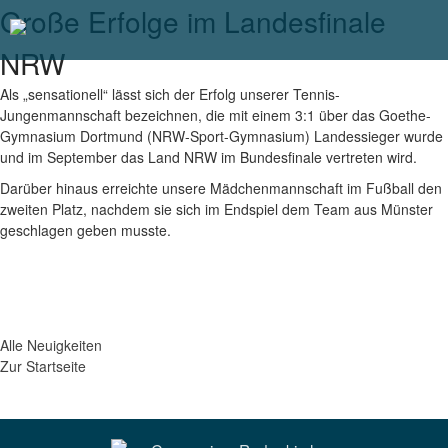
Große Erfolge im Landesfinale
Gymnasium Rodenkirchen
Homepage des Gymnasiums Rodenkirchen
NRW
Unsere Schule
Als „sensationell“ lässt sich der Erfolg unserer Tennis-
Jungenmannschaft bezeichnen, die mit einem 3:1 über das Goethe-
Gymnasium Dortmund (NRW-Sport-Gymnasium) Landessieger wurde
Schulleben
und im September das Land NRW im Bundesfinale vertreten wird.
Kontakt
Darüber hinaus erreichte unsere Mädchenmannschaft im Fußball den
zweiten Platz, nachdem sie sich im Endspiel dem Team aus Münster
geschlagen geben musste.
Anmeldung
MENSAessen
Alle Neuigkeiten
Zur Startseite
Suchen nach: