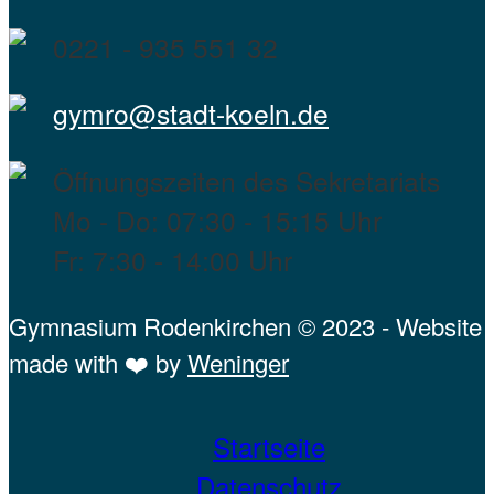
0221 - 935 551 32
gymro@stadt-koeln.de
Öffnungszeiten des Sekretariats
Mo - Do: 07:30 - 15:15 Uhr
Fr: 7:30 - 14:00 Uhr
Gymnasium Rodenkirchen © 2023 - Website
made with ❤️ by
Weninger
Startseite
Datenschutz