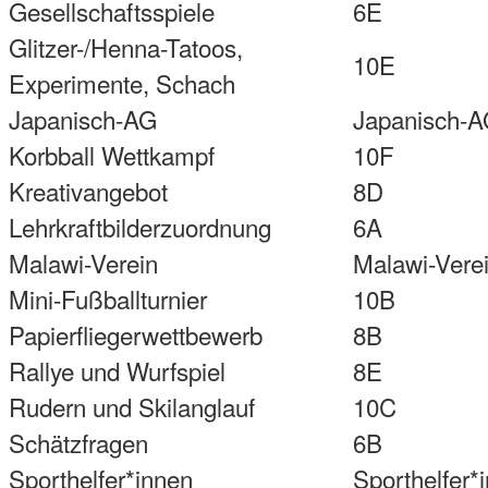
Gesellschaftsspiele
6E
Glitzer-/Henna-Tatoos,
10E
Experimente, Schach
Japanisch-AG
Japanisch-
Korbball Wettkampf
10F
Kreativangebot
8D
Lehrkraftbilderzuordnung
6A
Malawi-Verein
Malawi-Vere
Mini-Fußballturnier
10B
Papierfliegerwettbewerb
8B
Rallye und Wurfspiel
8E
Rudern und Skilanglauf
10C
Schätzfragen
6B
Sporthelfer*innen
Sporthelfer*