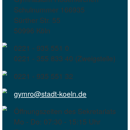
Schulnummer 166935
Sürther Str. 55
50996 Köln
0221 - 935 551 0
0221 - 355 833 40 (Zweigstelle)
0221 - 935 551 32
gymro@stadt-koeln.de
Öffnungszeiten des Sekretariats
Mo - Do: 07:30 - 15:15 Uhr