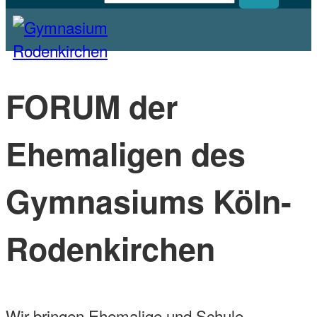
Homepage des Gymnasiums Rodenkirchen
Gymnasium Rodenkirchen
FORUM der
Ehemaligen des
Gymnasiums Köln-
Rodenkirchen
Wir bringen Ehemalige und Schule