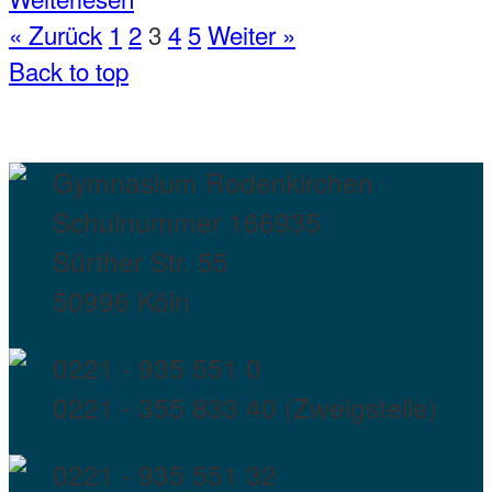
« Zurück
1
2
3
4
5
Weiter »
Back to top
Gymnasium Rodenkirchen
Schulnummer 166935
Sürther Str. 55
50996 Köln
0221 - 935 551 0
0221 - 355 833 40 (Zweigstelle)
0221 - 935 551 32