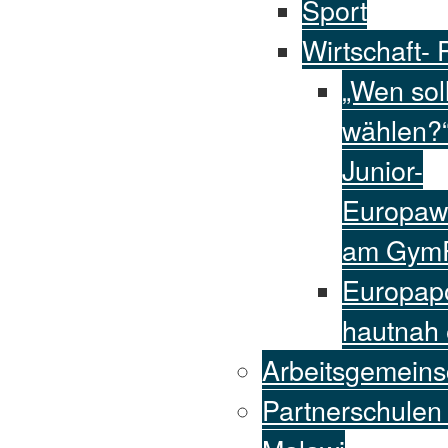
Sport
Wirtschaft- P
„Wen soll
wählen?“
Junior-
Europaw
am Gym
Europapo
hautnah 
Arbeitsgemeins
Partnerschulen 