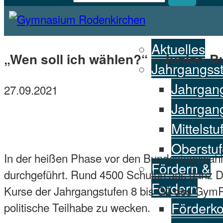
Homepage des Gymnasiums Rodenkirchen
Aktuelles
Gymnasium Rodenkirchen
„Wen soll ich wählen?“ – Junior-
Jahrgangss
Jahrgang
27.09.2021
Jahrgang
Mittelstu
Oberstuf
In der heißen Phase vor den Bundestagswa
Fördern &
durchgeführt. Rund 4500 Schulen aus ganz D
Fordern
Kurse der Jahrgangstufen 8 bis Q2 des GymRo. 
Förderk
politische Teilhabe zu wecken.