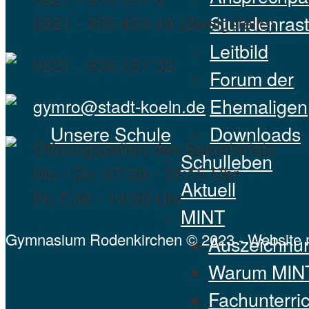
Stundenrast
0221 - 355 833 40 (Zweigstelle)
Leitbild
0221 - 935 551 32
Forum der
Ehemaligen
gymro@stadt-koeln.de
Unsere Schule
Downloads
Öffnungszeiten des Sekretariats
Schulleben
Mo - Do: 07:30 - 15:15 Uhr
Aktuell
Fr: 7:30 - 14:00 Uhr
MINT
Gymnasium Rodenkirchen © 2023 - Website 
Auszeichnu
Warum MIN
Fachunterric