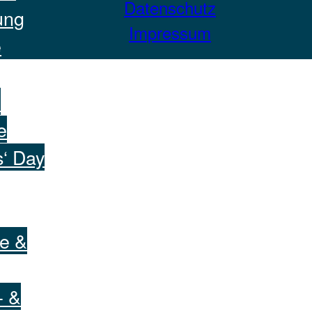
Datenschutz
ung
Impressum
e
n
e
s‘ Day
e &
- &