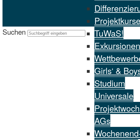
Differenzier
Projektkurs
Suchen
TuWaS!
Exkursione
Wettbewerb
Girls‘ & Boy
Studium
Universale
Projektwoch
AGs
Wochenend