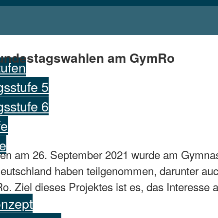
 Bundestags­wahlen am GymRo
tufen
sstufe 5
sstufe 6
fe
e
hlen am 26. September 2021 wurde am Gymnas
eutschland haben teilgenommen, darunter auc
Ziel dieses Projektes ist es, das Interesse an
onzept