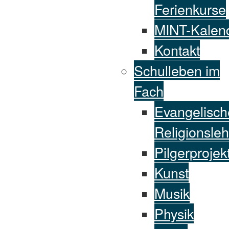
Ferienkurse
MINT-Kalen
Kontakt
Schulleben im
Fach
Evangelisch
Religionsleh
Pilgerprojek
Kunst
Musik
Physik