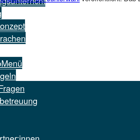
ngsunterricht
g
konzept
rachen
bMenü
geln
 Fragen
sbetreuung
tner:innen