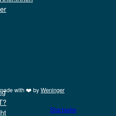
er
made with ❤️ by
Weninger
ng
T?
Startseite
ht