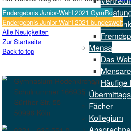
Vertretu
Beratun
Endergebnis Junior-Wahl 2021 GymRo
Endergebnis Junior-Wahl 2021 bundesweit
Fahrten
Alle Neuigkeiten
Fremdsp
Zur Startseite
Mensa
Back to top
Das We
Mensare
Gymnasium Rodenkirchen
Häufige
Schulnummer 166935
Übermittag
Sürther Str. 55
Fächer
50996 Köln
Kollegium
Ansprechpar
0221 - 935 551 0