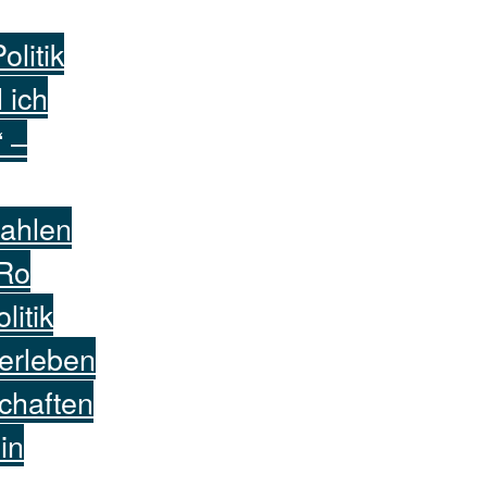
olitik
 ich
 –
ahlen
Ro
litik
erleben
chaften
in