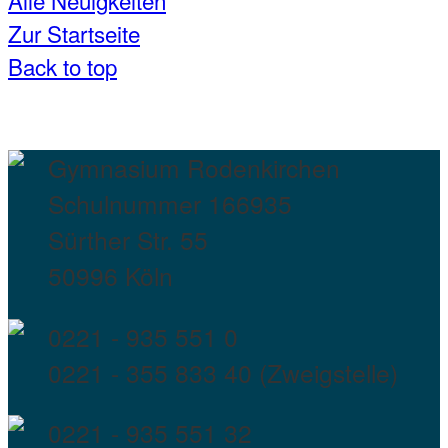
Zur Startseite
Back to top
Gymnasium Rodenkirchen
Schulnummer 166935
Sürther Str. 55
50996 Köln
0221 - 935 551 0
0221 - 355 833 40 (Zweigstelle)
0221 - 935 551 32