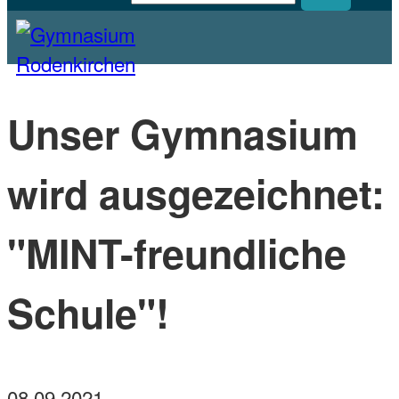
Homepage des Gymnasiums Rodenkirchen
Gymnasium Rodenkirchen
Unser Gymnasium
wird ausgezeichnet:
"MINT-freundliche
Schule"!
08.09.2021