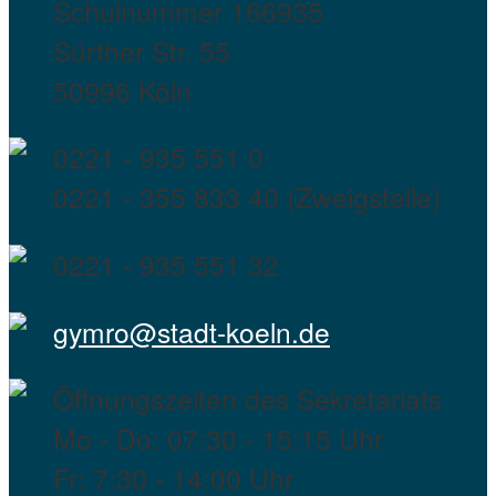
Schulnummer 166935
Sürther Str. 55
50996 Köln
0221 - 935 551 0
0221 - 355 833 40 (Zweigstelle)
0221 - 935 551 32
gymro@stadt-koeln.de
Öffnungszeiten des Sekretariats
Mo - Do: 07:30 - 15:15 Uhr
Fr: 7:30 - 14:00 Uhr