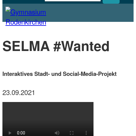
Homepage des Gymnasiums Rodenkirchen
Gymnasium Rodenkirchen
SELMA #Wanted
Interaktives Stadt- und Social-Media-Projekt
23.09.2021