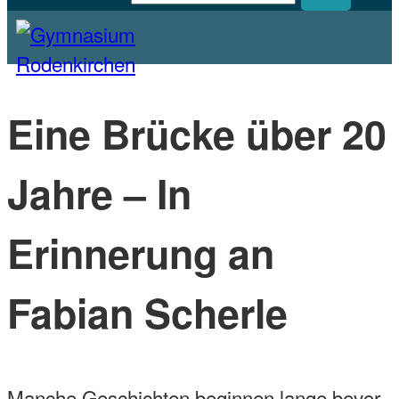
Homepage des Gymnasiums Rodenkirchen
Gymnasium Rodenkirchen
Eine Brücke über 20
Jahre – In
Erinnerung an
Fabian Scherle
Manche Geschichten beginnen lange bevor