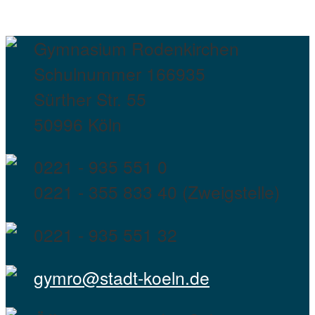
Gymnasium Rodenkirchen
Schulnummer 166935
Sürther Str. 55
50996 Köln
0221 - 935 551 0
0221 - 355 833 40 (Zweigstelle)
0221 - 935 551 32
gymro@stadt-koeln.de